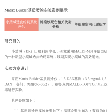
Matrix Builder基质喷涂实验案例展示
小檗碱透皮给药系统
肿瘤铁死亡相关代谢
单细胞空间代谢组学
评估
分析
研究目的
小檗碱（BR）口服利用率低，研究采用MALDI-MSI评估自研
的一种新型小檗碱透皮给药系统，以期实现小檗碱的高效递送。
实验方案设计
采用Matrix Builder基质喷涂仪，1,5-DAN基质（3.5 mg/mL 1,5-
DAN，溶剂：丙酮/水=80/2），布鲁克的MALDI-TOF/TOF MSI仪
器进行实验。
具体参数如下：
（1）基质喷涂仪实验参数如下：循环次数为10次；泵速为0.1